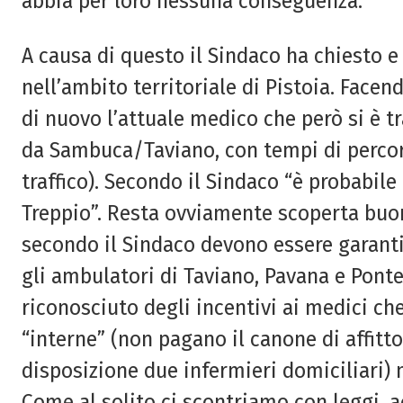
abbia per loro nessuna conseguenza.
A causa di questo il Sindaco ha chiesto e
nell’ambito territoriale di Pistoia. Fac
di nuovo l’attuale medico che però si è tr
da Sambuca/Taviano, con tempi di percorr
traffico). Secondo il Sindaco “è probabil
Treppio”. Resta ovviamente scoperta bu
secondo il Sindaco devono essere garanti
gli ambulatori di Taviano, Pavana e Ponte
riconosciuto degli incentivi ai medici c
“interne” (non pagano il canone di affitt
disposizione due infermieri domiciliari) 
Come al solito ci scontriamo con leggi, a