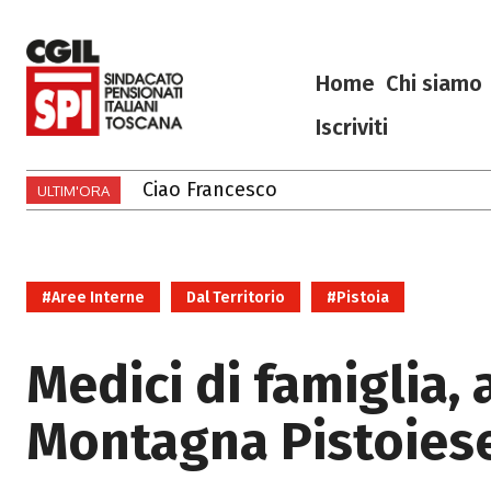
Home
Chi siamo
Iscriviti
Ciao Francesco
Ciao Francesco
ULTIM'ORA
#Aree Interne
Dal Territorio
#Pistoia
Medici di famiglia, 
Montagna Pistoies