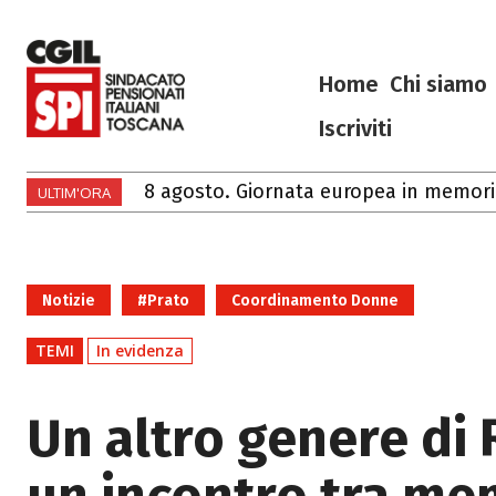
Home
Chi siamo
Iscriviti
8 agosto. Giornata europea in memoria de
Ciao Francesco
ULTIM'ORA
Notizie
#Prato
Coordinamento Donne
TEMI
In evidenza
Un altro genere di 