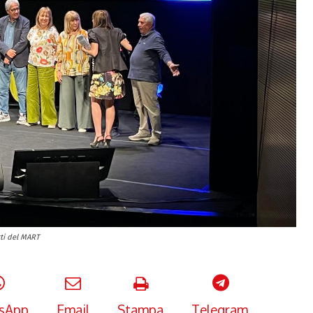
tti del MART
sApp
Email
Stampa
Telegram