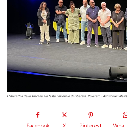
I Liberattivi della Toscana ala festa nazionale di Liberetà. Rovereto - Auditorium Melo
Facebook
X
Pinterest
What