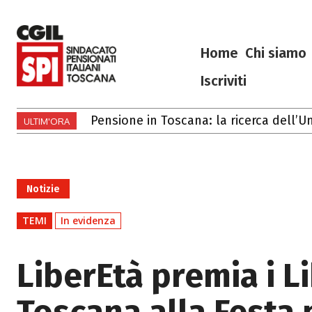
Home
Chi siamo
Iscriviti
Gli eventi di luglio e agosto 2026 in T
ULTIM'ORA
Notizie
TEMI
In evidenza
LiberEtà premia i Li