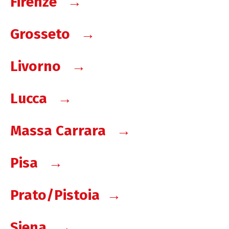
Firenze
→
Grosseto
→
Livorno
→
Lucca
→
Massa Carrara
→
Pisa
→
Prato/Pistoia
→
Siena
→