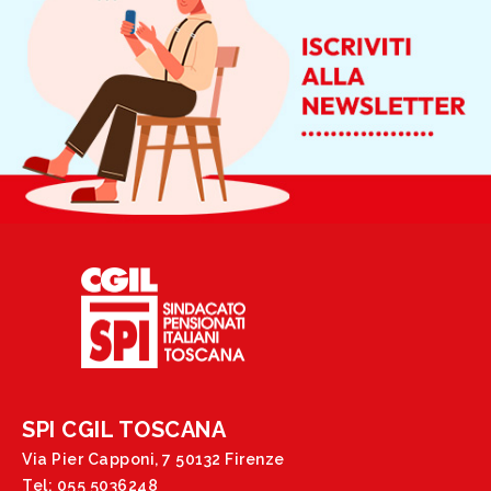
SPI CGIL TOSCANA
Via Pier Capponi, 7 50132 Firenze
Tel: 055 5036248