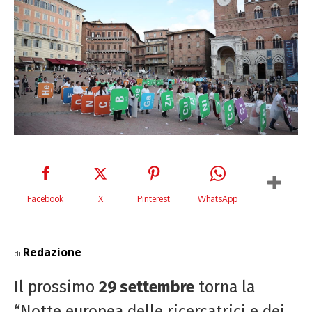
Facebook
X
Pinterest
WhatsApp
Redazione
di
Il prossimo
29 settembre
torna la
“Notte europea delle ricercatrici e dei