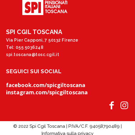
SPI CGIL TOSCANA
Via Pier Capponi, 7 50132 Firenze
Tel: 055 5036248
spi.toscana@tosc.cgil.it
SEGUICI SUI SOCIAL
facebook.com/spicgiltoscana
instagram.com/spicgiltoscana
© 2022 Spi Cgil Toscana | P.IVA/C.F. 94058790489 |
Informativa sulla privacy