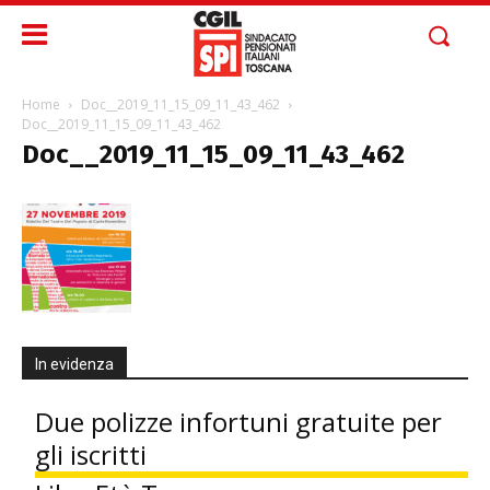
Home
Doc__2019_11_15_09_11_43_462
Doc__2019_11_15_09_11_43_462
Doc__2019_11_15_09_11_43_462
In evidenza
Due polizze infortuni gratuite per
gli iscritti