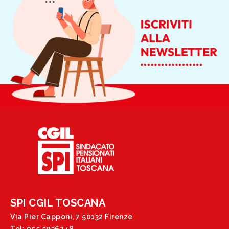
SPI CGIL TOSCANA
Via Pier Capponi, 7 50132 Firenze
Tel: 055 5036248