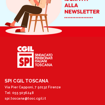
SPI CGIL TOSCANA
Via Pier Capponi, 7 50132 Firenze
Tel: 055 5036248
spi.toscana@tosc.cgil.it