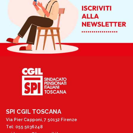
SPI CGIL TOSCANA
Via Pier Capponi, 7 50132 Firenze
Tel: 055 5036248