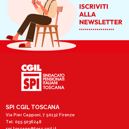
SPI CGIL TOSCANA
Via Pier Capponi, 7 50132 Firenze
Tel: 055 5036248
spi.toscana@tosc.cgil.it