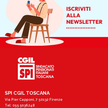
SPI CGIL TOSCANA
Via Pier Capponi, 7 50132 Firenze
Tel: 055 5036248