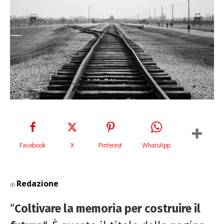
Facebook
X
Pinterest
WhatsApp
Redazione
di
“
Coltivare la memoria per costruire il