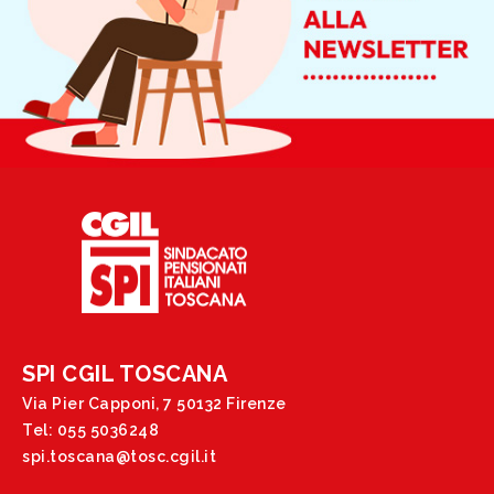
SPI CGIL TOSCANA
Via Pier Capponi, 7 50132 Firenze
Tel: 055 5036248
spi.toscana@tosc.cgil.it