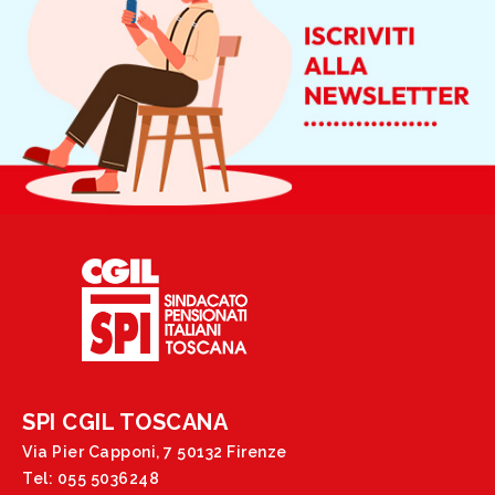
SPI CGIL TOSCANA
Via Pier Capponi, 7 50132 Firenze
Tel: 055 5036248