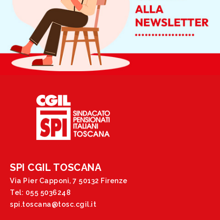
SPI CGIL TOSCANA
Via Pier Capponi, 7 50132 Firenze
Tel: 055 5036248
spi.toscana@tosc.cgil.it