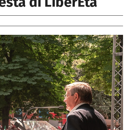
esta di LiberEtà