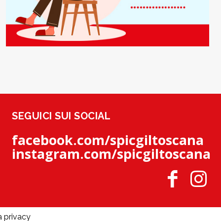
SEGUICI SUI SOCIAL
facebook.com/spicgiltoscana
instagram.com/spicgiltoscana
a privacy