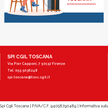
SPI CGIL TOSCANA
Via Pier Capponi, 7 50132 Firenze
Tel: 055 5036248
spi.toscana@tosc.cgil.it
Spi Cgil Toscana | P.IVA/C.F. 94058790489 |
Informativa sull