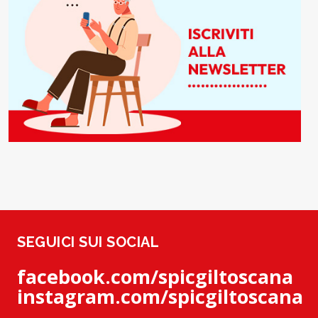
SEGUICI SUI SOCIAL
facebook.com/spicgiltoscana
instagram.com/spicgiltoscana