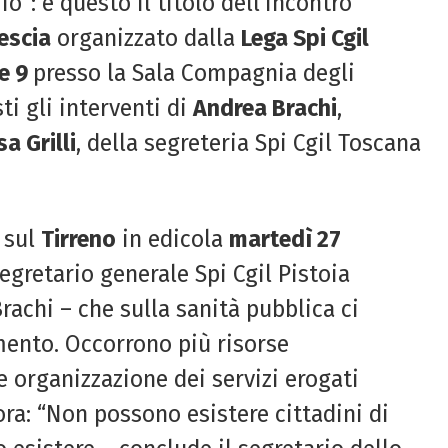
io”: è questo il titolo dell’incontro
escia
organizzato dalla
Lega Spi Cgil
le 9
presso la Sala Compagnia degli
sti gli interventi di
Andrea Brachi
,
a Grilli
, della segreteria Spi Cgil Toscana
e sul
Tirreno
in edicola
martedì 27
segretario generale Spi Cgil Pistoia
rachi – che sulla sanità pubblica ci
mento. Occorrono più risorse
 organizzazione dei servizi erogati
ora: “Non possono esistere cittadini di