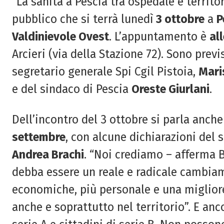
“La sanità a Pescia tra ospedale e territor
pubblico che si terrà lunedì
3 ottobre
a
P
Valdinievole Ovest
. L’appuntamento è
al
Arcieri (via della Stazione 72). Sono previ
segretario generale Spi Cgil Pistoia,
Maris
e del sindaco di Pescia
Oreste Giurlani
.
Dell’incontro del 3 ottobre si parla anch
settembre
, con alcune dichiarazioni del 
Andrea Brachi
. “Noi crediamo – afferma B
debba essere un reale e radicale cambia
economiche, più personale e una migliore
anche e soprattutto nel territorio”. E anc