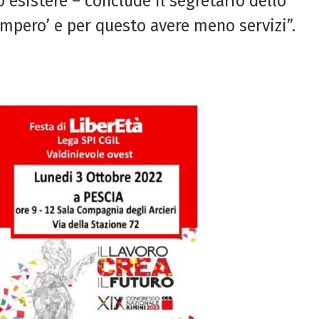
o esistere – conclude il segretario dello
l’impero’ e per questo avere meno servizi”.