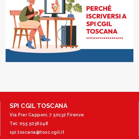
SPI CGIL TOSCANA
Via Pier Capponi, 7 50132 Firenze
Tel: 055 5036248
spi.toscana@tosc.cgil.it