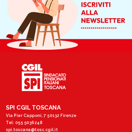
SPI CGIL TOSCANA
Via Pier Capponi, 7 50132 Firenze
Tel: 055 5036248
spi.toscana@tosc.cgil.it