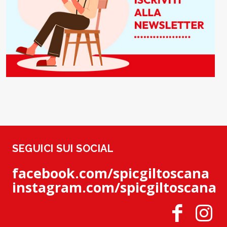
SEGUICI SUI SOCIAL
facebook.com/spicgiltoscana
instagram.com/spicgiltoscana