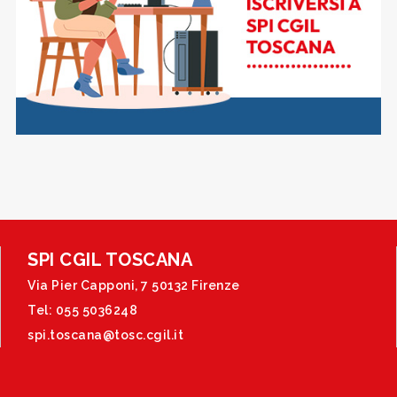
SPI CGIL TOSCANA
Via Pier Capponi, 7 50132 Firenze
Tel: 055 5036248
spi.toscana@tosc.cgil.it