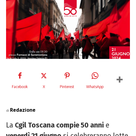
Facebook
X
Pinterest
WhatsApp
Redazione
di
La
Cgil Toscana compie 50 anni
e
venerdì 21 giugno
si celebreranno lotte,