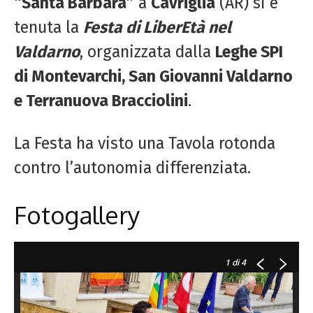
“Santa Barbara”
a
Cavriglia
(AR) si è
tenuta la
Festa di LiberEtà nel
Valdarno
, organizzata dalla
Leghe SPI
di Montevarchi, San Giovanni Valdarno
e Terranuova Bracciolini
.
La Festa ha visto una Tavola rotonda
contro l’autonomia differenziata.
Fotogallery
1
di 4