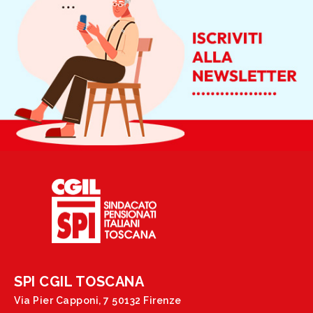
SPI CGIL TOSCANA
Via Pier Capponi, 7 50132 Firenze