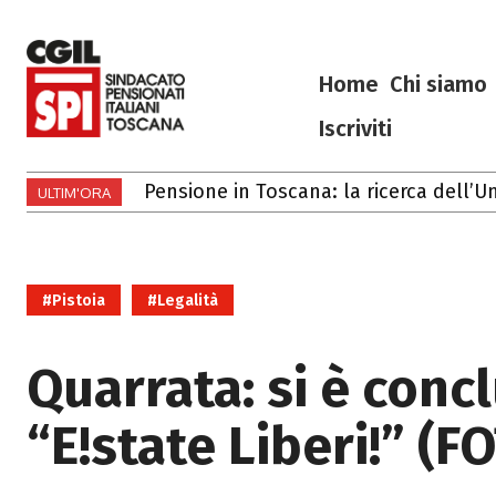
Home
Chi siamo
Iscriviti
Gli eventi di luglio e agosto 2026 in T
ULTIM'ORA
#Pistoia
#Legalità
Quarrata: si è conc
“E!state Liberi!” (F