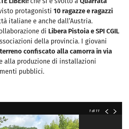
TE LIBERI!
che si è svolto a
Quarrata
 visto protagonisti
10 ragazze e ragazzi
ttà italiane e anche dall’Austria.
 collaborazione di
Libera Pistoia e SPI CGIL
sociazioni della provincia. I giovani
terreno confiscato alla camorra in via
e alla produzione di installazioni
menti pubblici.
1
di 11