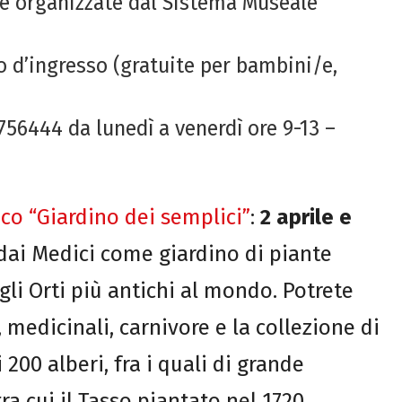
ate organizzate dal Sistema Museale
to d’ingresso (gratuite per bambini/e,
756444 da lunedì a venerdì ore 9-13 –
co “Giardino dei semplici”
:
2 aprile e
 dai Medici come giardino di piante
 gli Orti più antichi al mondo. Potrete
 medicinali, carnivore e la collezione di
200 alberi, fra i quali di grande
a cui il Tasso piantato nel 1720,