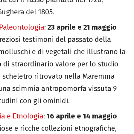
 Sughera del 1805.
 Paleontologia
:
23 aprile e 21 maggio
preziosi testimoni del passato della
molluschi e di vegetali che illustrano la
 di straordinario valore per lo studio
o scheletro ritrovato nella Maremma
 una scimmia antropomorfa vissuta 9
tudini con gli ominidi.
ia e Etnologia
:
16 aprile e 14 maggio
giose e ricche collezioni etnografiche,