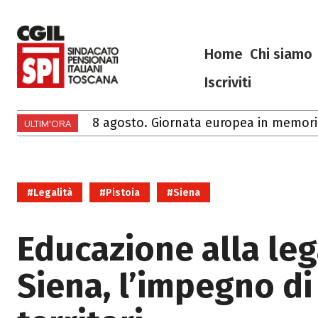
Home
Chi siamo
Iscriviti
8 agosto. Giornata europea in memoria de
Ciao Francesco
ULTIM'ORA
#Legalità
#Pistoia
#Siena
Educazione alla lega
Siena, l’impegno di 