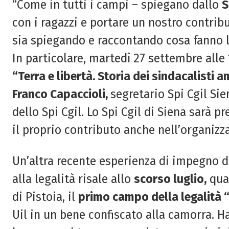
“Come in tutti i campi – spiegano dallo
S
con i ragazzi e portare un nostro contribu
sia spiegando e raccontando cosa fanno la 
In particolare,
martedì 27 settembre alle
“
Terra e
libertà
.
Storia dei sindacalisti
am
Franco Capaccioli
,
segretario Spi
Cgil
Sie
dello
Spi
Cgil
.
Lo Spi Cgil di Siena sarà p
il proprio contributo anche nell’organizz
Un’altra recente esperienza di impegno d
alla legalità risale allo
scorso luglio,
qua
di Pistoia, il
primo campo della legalità “
Uil in un bene confiscato alla camorra. H