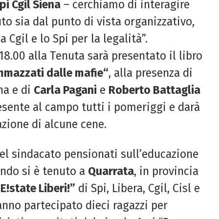
pi Cgil Siena
– cerchiamo di interagire
to sia dal punto di vista organizzativo,
Cgil e lo Spi per la legalità”.
18.00
alla
T
enuta
sarà presentato il libro
mazzati dalle mafie
“
,
alla
presenza di
na
e di
Carla Pagani
e
Roberto Battaglia
resente al campo tutti i pomeriggi e darà
azione di alcune cene.
el sindacato pensionati sull’educazione
ndo si è tenuto a
Quarrata
, in provincia
E!state Liberi!”
di Spi, Libera, Cgil, Cisl e
anno partecipato dieci ragazzi per