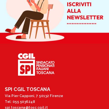
SPI CGIL TOSCANA
Via Pier Capponi, 7 50132 Firenze
Tel: 055 5036248
spi.toscana@tosc.cgil.it