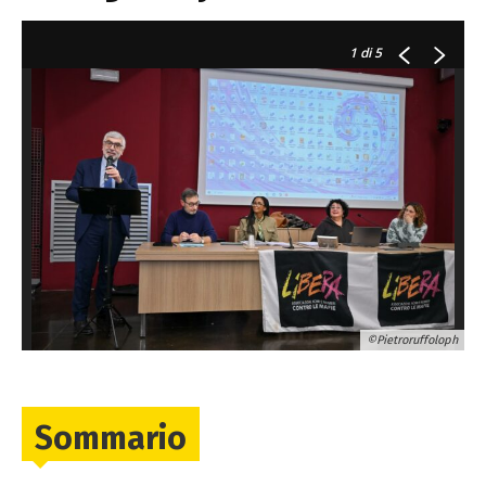
1
di 5
©Pietroruffoloph
Sommario