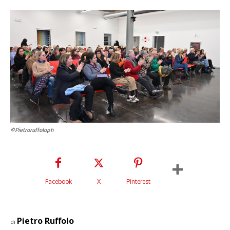
©Pietroruffoloph
Facebook
X
Pinterest
Pietro Ruffolo
di