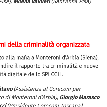
Pisa),
Milena Vainieri
(Sant’Anna Pisa)
mi della criminalità organizzata
o alla mafia a Monteroni d’Arbia (Siena),
dire il rapporto tra criminalità e nuove
tà digitale dello SPI CGIL.
fitano
(Assistenza al Corecom per
o di Monteroni d’Arbia),
Giorgio Marasco
cci
(Presidente Corecom Toscana),