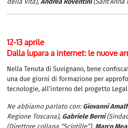
della Vita),
A
ndrea Roventini
(Sant’Anna 
12-13 aprile
Dalla lupara a internet: le nuove ar
Nella Tenuta di Suvignano, bene confiscat
una due giorni di formazione per approfon
tecnologie, all’interno del progetto Legali
Ne abbiamo parlato con:
Giovanni Amal
Regione Toscana),
Gabriele Berni
(Sindac
(Direttore collana “Scintille”),
Marco Mea