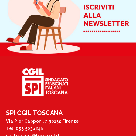
SPI CGIL TOSCANA
Via Pier Capponi, 7 50132 Firenze
Tel: 055 5036248
spi.toscana@tosc.cgil.it