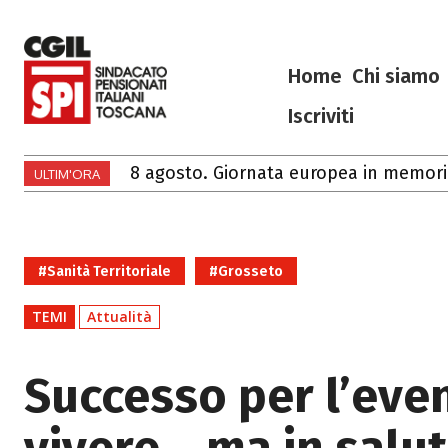
Home
Chi siamo
Iscriviti
Ciao Francesco
ULTIM'ORA
#Sanità Territoriale
#Grosseto
TEMI
Attualità
Successo per l’eve