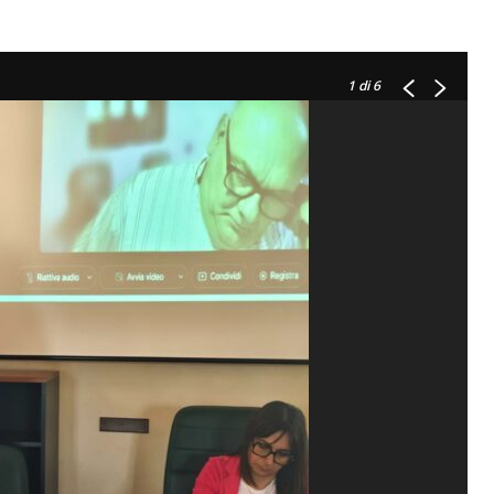
1
di 6