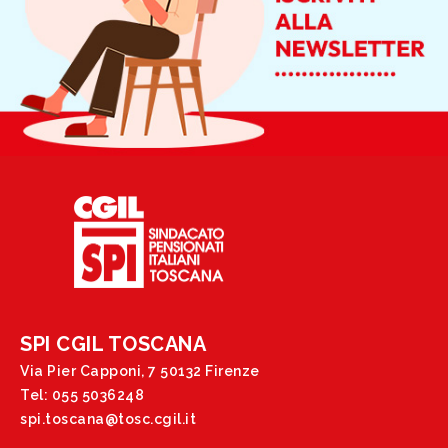
SPI CGIL TOSCANA
Via Pier Capponi, 7 50132 Firenze
Tel: 055 5036248
spi.toscana@tosc.cgil.it