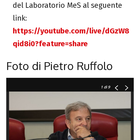
del Laboratorio MeS al seguente
link:
https://youtube.com/live/dGzW8
qid8i0?feature=share
Foto di Pietro Ruffolo
1
di 9