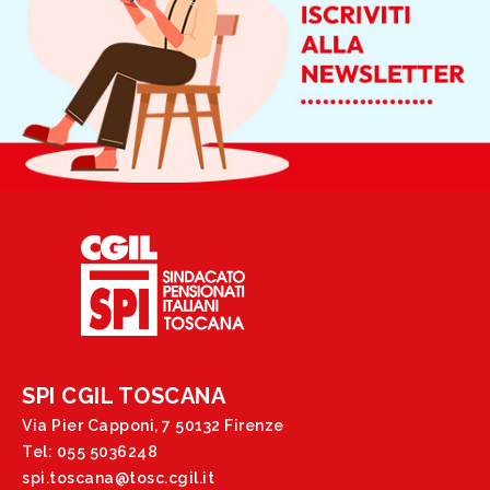
SPI CGIL TOSCANA
Via Pier Capponi, 7 50132 Firenze
Tel: 055 5036248
spi.toscana@tosc.cgil.it