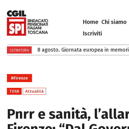
Home
Chi siamo
Iscriviti
8 agosto. Giornata europea in memoria de
Ciao Francesco
ULTIM'ORA
#Firenze
TEMI
Attualità
Pnrr e sanità, l’all