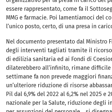
organizzativo per la presa in carico del p
essere rappresentato, come fa il Sottose
MMG e farmacie. Poi lamentiamoci del co
l’unico posto, certo, di una presa in caric
Nel documento presentato dal Ministro Fi
degli interventi tagliati tramite il ricors
di edilizia sanitaria ed ai Fondi di Coesio
dilaterebbero all’infinito, rimane diffici
settimane fa non prevede maggiori finanz
un’ulteriore riduzione di risorse abbassan
Pil dal 6,9% del 2022 al 6,2% nel 2025 e
nazionale per la Salute, riduzione degli 
per assunzioni del personale… si disegna 