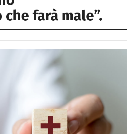
rno
che farà male”.