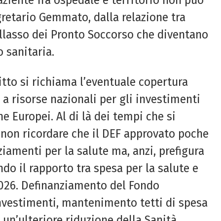
aziente fra ospedale e territorio non può
gretario Gemmato, dalla relazione tra
llasso dei Pronto Soccorso che diventano
o sanitaria.
tto si richiama l’eventuale copertura
o a risorse nazionali per gli investimenti
ne Europei. Al di là dei tempi che si
le non ricordare che il DEF approvato poche
iamenti per la salute ma, anzi, prefigura
do il rapporto tra spesa per la salute e
 2026. Definanziamento del Fondo
investimenti, mantenimento tetti di spesa
un’ulteriore riduzione della Sanità