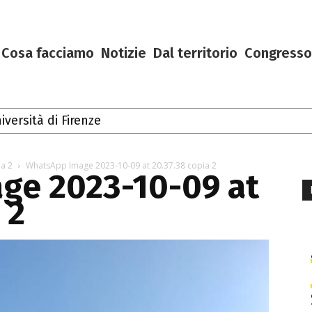
Cosa facciamo
Notizie
Dal territorio
Congresso
iversità di Firenze
n Toscana
a 2
WhatsApp Image 2023-10-09 at 20.37.38 copia 2
ge 2023-10-09 at
 2