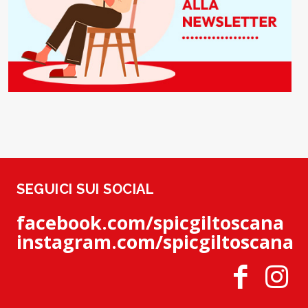
SEGUICI SUI SOCIAL
facebook.com/spicgiltoscana
instagram.com/spicgiltoscana