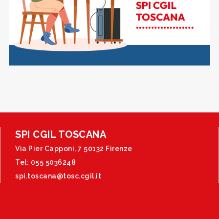
SPI CGIL TOSCANA
Via Pier Capponi, 7 50132 Firenze
Tel: 055 5036248
spi.toscana@tosc.cgil.it