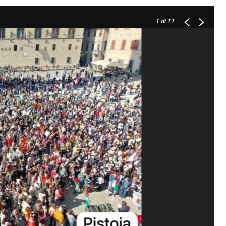
1
di 11