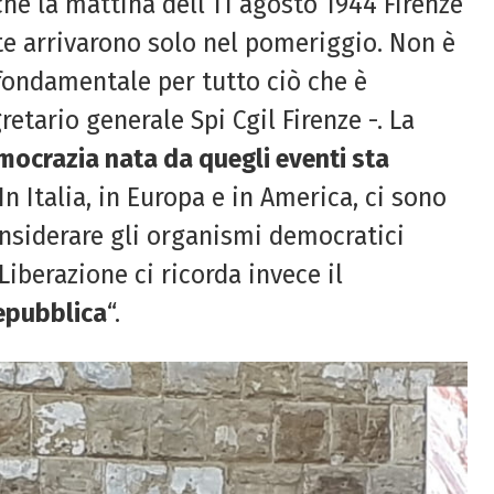
he la mattina dell’11 agosto 1944 Firenze
ate arrivarono solo nel pomeriggio. Non è
fondamentale per tutto ciò che è
gretario generale Spi Cgil Firenze -. La
mocrazia nata da quegli eventi sta
In Italia, in Europa e in America, ci sono
nsiderare gli organismi democratici
Liberazione ci ricorda invece il
epubblica
“.