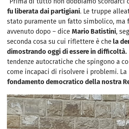
“Prima di tutto non dobbiamo scordarci c
fu liberata dai partigiani
. Le truppe alle
stato puramente un fatto simbolico, ma 
avvenuto dopo – dice
Mario Batistini
, se
seconda cosa su cui riflettere è che
la de
dimostrando oggi di essere in difficoltà.
tendenze autocratiche che spingono a co
come incapaci di risolvere i problemi. La 
fondamento democratico della nostra R