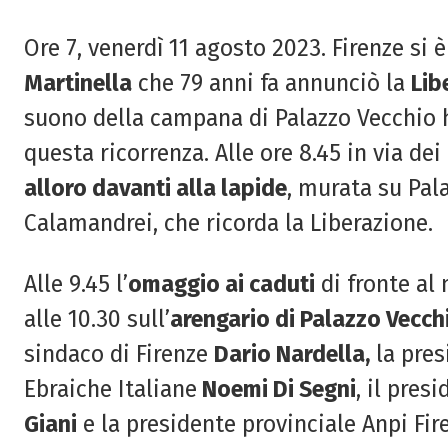
Ore 7, venerdì 11 agosto 2023. Firenze si è
Martinella
che 79 anni fa annunciò la
Lib
suono della campana di Palazzo Vecchio ha 
questa ricorrenza. Alle ore 8.45 in via dei
alloro davanti alla lapide
, murata su Pal
Calamandrei, che ricorda la Liberazione.
Alle 9.45 l’
omaggio ai caduti
di fronte al
alle 10.30 sull’
arengario di Palazzo Vecch
sindaco di Firenze
Dario Nardella,
la pres
Ebraiche Italiane
Noemi Di Segni
, il pre
Giani
e la presidente provinciale Anpi Fi