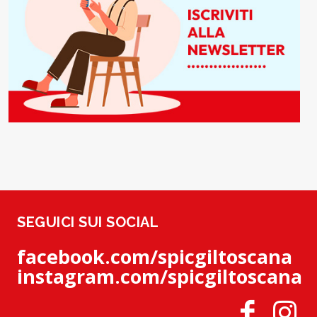
SEGUICI SUI SOCIAL
facebook.com/spicgiltoscana
instagram.com/spicgiltoscana