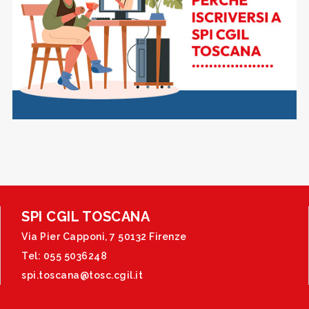
SPI CGIL TOSCANA
Via Pier Capponi, 7 50132 Firenze
Tel: 055 5036248
spi.toscana@tosc.cgil.it