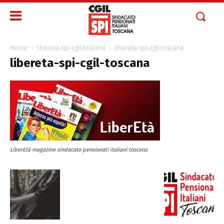
Home
libereta-spi-cgil-toscana
libereta-spi-cgil-toscana
libereta-spi-cgil-toscana
LiberEtà magazine sindacato pensionati italiani toscana