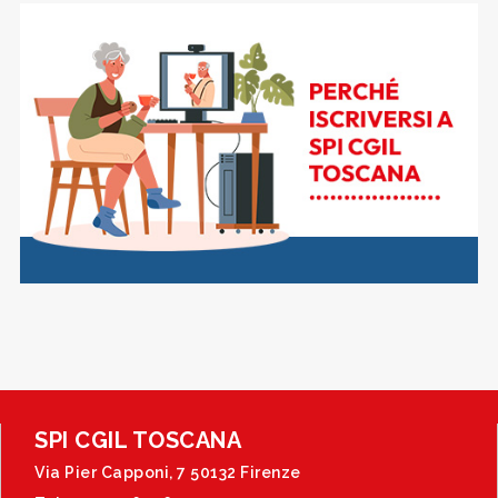
SPI CGIL TOSCANA
Via Pier Capponi, 7 50132 Firenze