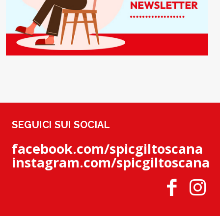
SEGUICI SUI SOCIAL
facebook.com/spicgiltoscana
instagram.com/spicgiltoscana