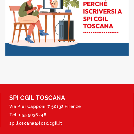
SPI CGIL TOSCANA
Via Pier Capponi, 7 50132 Firenze
Tel: 055 5036248
spi.toscana@tosc.cgil.it