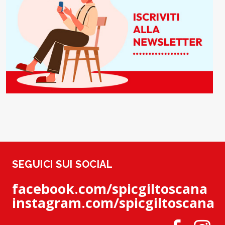
SEGUICI SUI SOCIAL
facebook.com/spicgiltoscana
instagram.com/spicgiltoscana