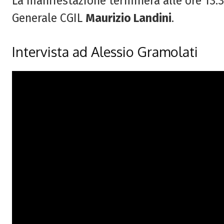
La manifestazione terminerà alle ore 13.30
Generale CGIL
Maurizio Landini
.
Intervista ad Alessio Gramolati