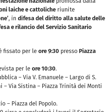
festazione nazionale
promossa dalla
oni laiche e cattoliche
riunite
one’
, in
difesa del diritto alla salute delle
fesa e rilancio del Servizio Sanitario
 fissato per le
ore 9:30
presso
Piazza
evista per le
ore 10:30
.
bblica – Via V. Emanuele – Largo di S.
 – Via Sistina – Piazza Trinità dei Monti
zio – Piazza del Popolo.