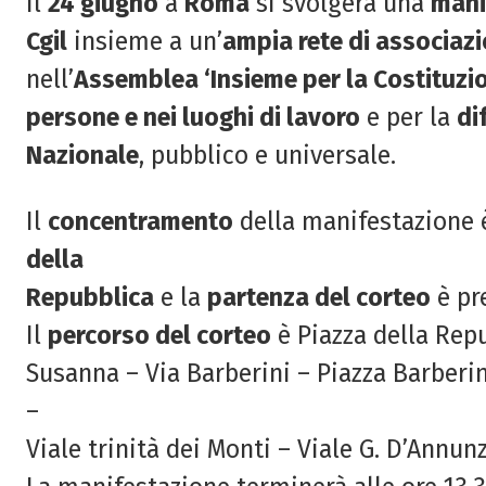
Il
24 giugno
a
Roma
si svolgerà una
mani
Cgil
insieme a un’
ampia rete di associazi
nell’
Assemblea ‘Insieme per la Costituzi
persone e nei luoghi di lavoro
e per la
di
Nazionale
, pubblico e universale.
Il
concentramento
della manifestazione è
della
Repubblica
e la
partenza del corteo
è pr
Il
percorso del corteo
è Piazza della Repu
Susanna – Via Barberini – Piazza Barberini
–
Viale trinità dei Monti – Viale G. D’Annun