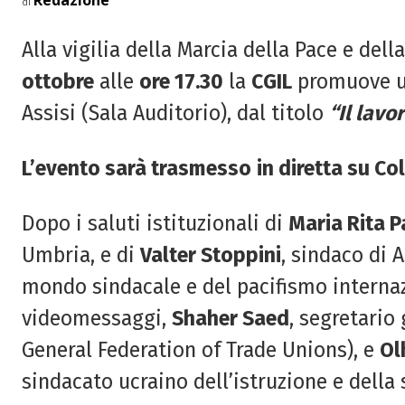
Redazione
di
Alla vigilia della Marcia della Pace e del
ottobre
alle
ore 17.30
la
CGIL
promuove un
Assisi (Sala Auditorio), dal titolo
“Il lavo
L’evento sarà trasmesso
in diretta su Col
Dopo i saluti istituzionali di
Maria Rita 
Umbria, e di
Valter Stoppini
, sindaco di 
mondo sindacale e del pacifismo internaz
videomessaggi,
Shaher Saed
, segretario
General Federation of Trade Unions), e
Ol
sindacato ucraino dell’istruzione e della 