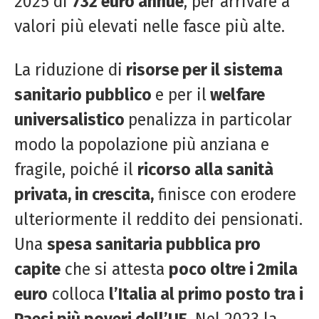
2025 di
732 euro annue
, per arrivare a
valori più elevati nelle fasce più alte.
La riduzione di
risorse per il sistema
sanitario pubblico
e per il
welfare
universalistico
penalizza in particolar
modo la popolazione più anziana e
fragile, poiché il
ricorso alla sanità
privata, in crescita,
finisce con erodere
ulteriormente il reddito dei pensionati.
Una
spesa sanitaria pubblica pro
capite
che si attesta
poco oltre i 2mila
euro
colloca
l’Italia al primo posto tra i
Paesi più poveri dell’UE
. Nel 2023 la