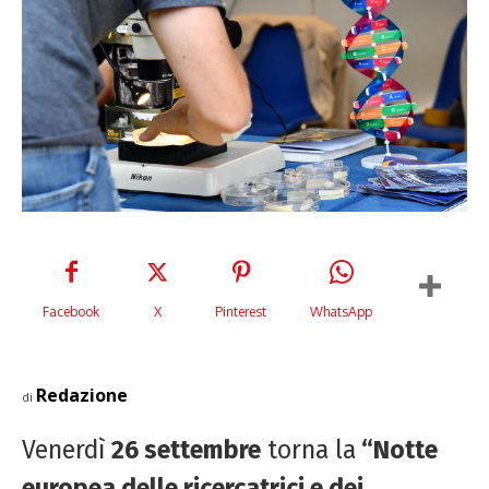
Facebook
X
Pinterest
WhatsApp
Redazione
di
Venerdì
26 settembre
torna la
“Notte
europea delle ricercatrici e dei