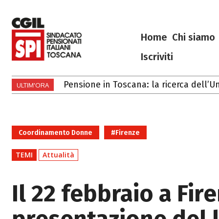
Home
Chi siamo
Iscriviti
Pensione in Toscana: la ricerca dell’Unive
Gli eventi di luglio e agosto 2026 in 
ULTIM'ORA
Coordinamento Donne
#Firenze
TEMI
Attualità
Il 22 febbraio a Fir