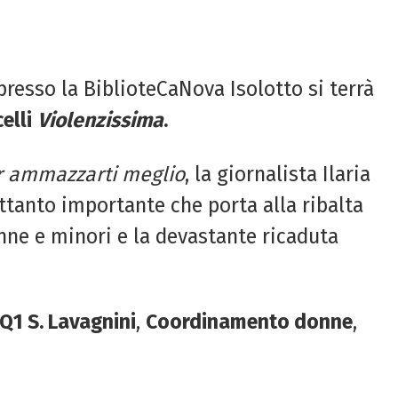
6 presso la BiblioteCaNova Isolotto si terrà
elli
Violenzissima
.
r ammazzarti meglio
, la giornalista Ilaria
ettanto importante che porta alla ribalta
onne e minori e la devastante ricaduta
 Q1 S. Lavagnini
,
Coordinamento donne
,