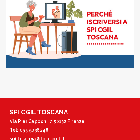
SPI CGIL TOSCANA
Via Pier Capponi, 7 50132 Firenze
Tel: 055 5036248
spi.toscana@tosc.cgil.it