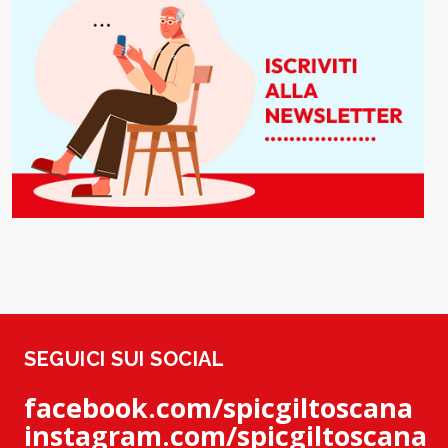
SEGUICI SUI SOCIAL
facebook.com/spicgiltoscana
instagram.com/spicgiltoscana