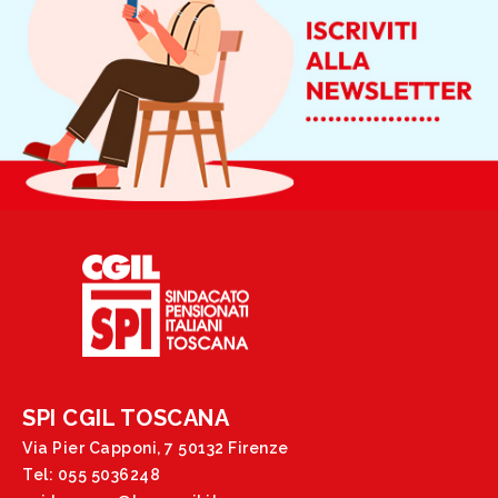
SPI CGIL TOSCANA
Via Pier Capponi, 7 50132 Firenze
Tel: 055 5036248