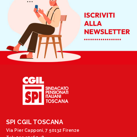
SPI CGIL TOSCANA
Via Pier Capponi, 7 50132 Firenze